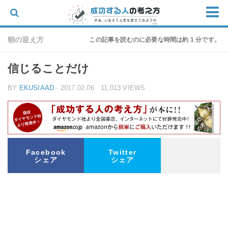
ホーム
朝の迎え方
この記事を読むのに必要な時間は約 1 分です。
思考
信じることだけ
仕事
BY
EKUSIAAD
· 2017.02.06 11,013 VIEWS
物語
家族
朝の迎え方
お問い合わせ
Facebook
Twitter
シェア
シェア