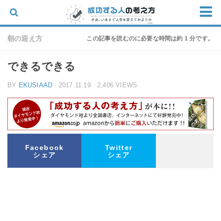
ホーム
朝の迎え方
この記事を読むのに必要な時間は約 1 分です。
思考
できるできる
仕事
BY
EKUSIAAD
· 2017.11.19 2,406 VIEWS
物語
家族
朝の迎え方
お問い合わせ
Facebook
Twitter
シェア
シェア