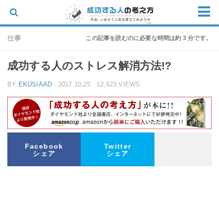
ホーム
仕事
この記事を読むのに必要な時間は約 3 分です。
思考
成功する人のストレス解消方法!?
仕事
BY
EKUSIAAD
· 2017.10.25 12,623 VIEWS
物語
家族
朝の迎え方
お問い合わせ
Facebook
Twitter
シェア
シェア