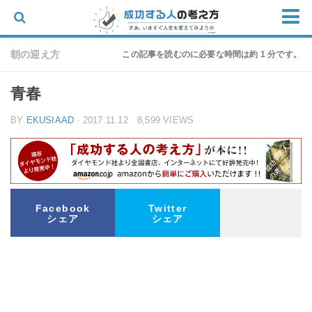
ホーム
朝の迎え方
この記事を読むのに必要な時間は約 1 分です。
思考
青春
仕事
BY
EKUSIAAD
· 2017.11.12 8,599 VIEWS
物語
家族
朝の迎え方
お問い合わせ
Facebook
Twitter
シェア
シェア