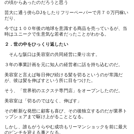
の頃からあったのだろうと思う
芸大に通う傍らDJをしたりフリーペーパーで月７０万円稼い
だり、
今では１００年後の地球を意識する商品を売っているが、当
時はユニークで生意気な若者だったことがわかる。
２．世の中をひっくり返したい
そんな阪口は美容室の共同経営に乗り出す。
３年の事業計画を元に知人の経営者に話を持ち込むのだ。
美容室と言えば毎日伸び続ける髪を切るというのが常識だ
が、彼は髪を伸ばすという所に目をつけた。
そう、「世界初のエクステ専門店」をオープンしたのだ。
美容室は「切るのではなく、伸ばす」
その斬新な発想に顧客も喜び、その後独立するのだが業界ト
ップシェアまで駆け上がることとなる。
しかし、誰もがうらやむ成功もリーマンショックを前に最大
のピンチを迎える事となる。