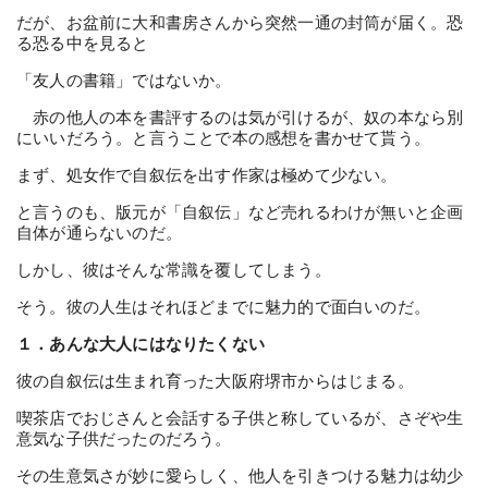
だが、お盆前に大和書房さんから突然一通の封筒が届く。恐
る恐る中を見ると
「友人の書籍」ではないか。
赤の他人の本を書評するのは気が引けるが、奴の本なら別
にいいだろう。と言うことで本の感想を書かせて貰う。
まず、処女作で自叙伝を出す作家は極めて少ない。
と言うのも、版元が「自叙伝」など売れるわけが無いと企画
自体が通らないのだ。
しかし、彼はそんな常識を覆してしまう。
そう。彼の人生はそれほどまでに魅力的で面白いのだ。
１．あんな大人にはなりたくない
彼の自叙伝は生まれ育った大阪府堺市からはじまる。
喫茶店でおじさんと会話する子供と称しているが、さぞや生
意気な子供だったのだろう。
その生意気さが妙に愛らしく、他人を引きつける魅力は幼少