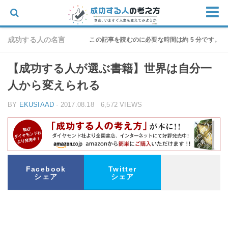
ホーム
成功する人の名言
この記事を読むのに必要な時間は約 5 分です。
思考
【成功する人が選ぶ書籍】世界は自分一
仕事
人から変えられる
物語
BY
EKUSIAAD
· 2017.08.18 6,572 VIEWS
家族
朝の迎え方
お問い合わせ
Facebook
Twitter
シェア
シェア