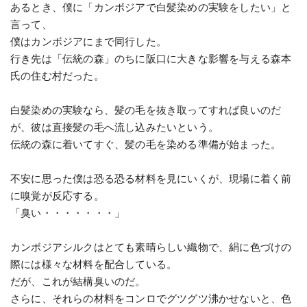
あるとき、僕に「カンボジアで白髪染めの実験をしたい」と
言って、
僕はカンボジアにまで同行した。
行き先は「伝統の森」のちに阪口に大きな影響を与える森本
氏の住む村だった。
白髪染めの実験なら、髪の毛を抜き取ってすれば良いのだ
が、彼は直接髪の毛へ流し込みたいという。
伝統の森に着いてすぐ、髪の毛を染める準備が始まった。
不安に思った僕は恐る恐る材料を見にいくが、現場に着く前
に嗅覚が反応する。
「臭い・・・・・・・」
カンボジアシルクはとても素晴らしい織物で、絹に色づけの
際には様々な材料を配合している。
だが、これが結構臭いのだ。
さらに、それらの材料をコンロでグツグツ沸かせないと、色