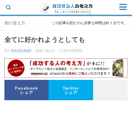
ホーム
朝の迎え方
この記事を読むのに必要な時間は約 1 分です。
思考
全てに好かれようとしても
仕事
BY
EKUSIAAD
· 2015.09.22 7,153 VIEWS
物語
家族
朝の迎え方
お問い合わせ
Facebook
Twitter
シェア
シェア