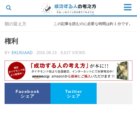
ホーム
朝の迎え方
この記事を読むのに必要な時間は約 1 分です。
思考
権利
仕事
BY
EKUSIAAD
· 2016.09.19 8,627 VIEWS
物語
家族
朝の迎え方
お問い合わせ
Facebook
Twitter
シェア
シェア