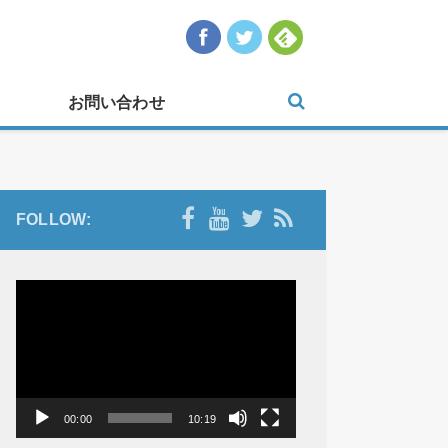
お問い合わせ
FOLLOW:
動
画
プ
レ
ー
ヤ
00:00
10:19
ー