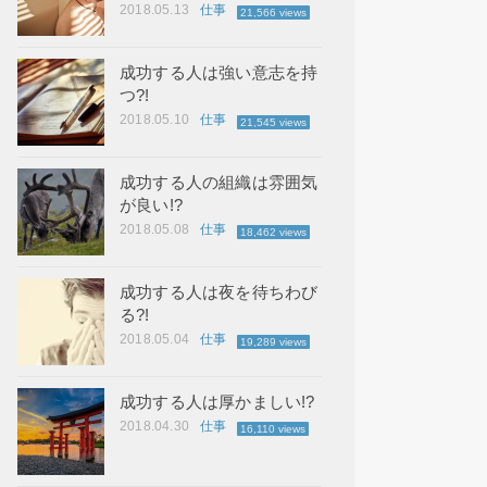
2018.05.13
仕事
21,566 views
成功する人は強い意志を持
つ?!
2018.05.10
仕事
21,545 views
成功する人の組織は雰囲気
が良い!?
2018.05.08
仕事
18,462 views
成功する人は夜を待ちわび
る?!
2018.05.04
仕事
19,289 views
成功する人は厚かましい!?
2018.04.30
仕事
16,110 views