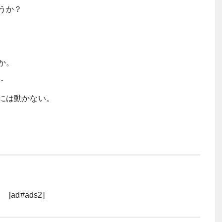
うか？
か。
・
には動かない。
[ad#ads2]