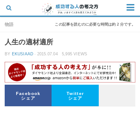
ホーム
物語
この記事を読むのに必要な時間は約 2 分です。
思考
人生の適材適所
仕事
BY
EKUSIAAD
· 2015.07.04 5,995 VIEWS
物語
家族
朝の迎え方
お問い合わせ
Facebook
Twitter
シェア
シェア