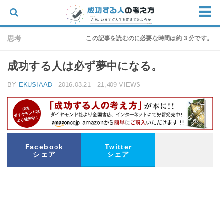
ホーム
思考
この記事を読むのに必要な時間は約 3 分です。
思考
成功する人は必ず夢中になる。
仕事
BY
EKUSIAAD
· 2016.03.21 21,409 VIEWS
物語
家族
朝の迎え方
お問い合わせ
Facebook
Twitter
シェア
シェア